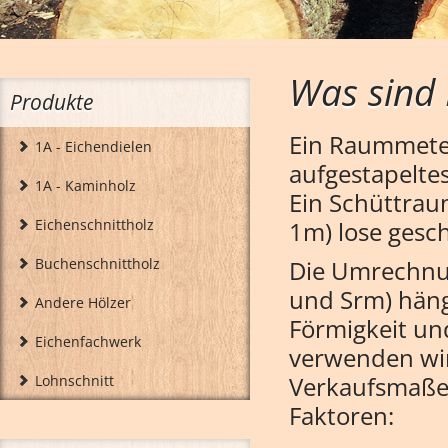
Verladung von Eichendielen für den Transport
Was sind
Produkte
Ein Raummeter
1A - Eichendielen
aufgestapeltes
1A - Kaminholz
Ein Schüttrau
Eichenschnittholz
1m) lose gesch
Buchenschnittholz
Die Umrechnu
und Srm) häng
Andere Hölzer
Förmigkeit und
Unsere Spaltmaschine für die Kaminholzfertigu
Eichenfachwerk
verwenden wi
Verkaufsmaßen
Lohnschnitt
Faktoren: