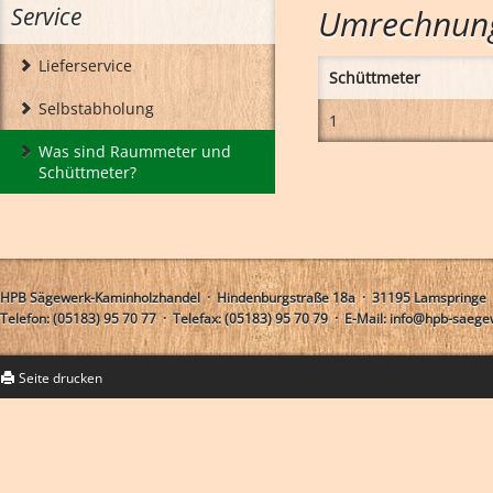
Service
Umrechnung
Lieferservice
Schüttmeter
Selbstabholung
1
Was sind Raummeter und
Unsere Eichenterassendielen
Schüttmeter?
HPB Sägewerk-Kaminholzhandel · Hindenburgstraße 18a · 31195 Lamspringe
Telefon: (05183) 95 70 77 · Telefax: (05183) 95 70 79 · E-Mail: info@hpb-saeg
Seite drucken
Verladung von Eichendielen für den Transport